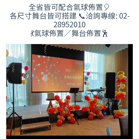
全省皆可配合氣球佈置🎈
各尺寸舞台皆可搭建 📞洽詢專線: 02-
28952010
💃
氣球
佈置／舞台佈置
🕺