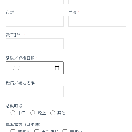
市話
*
手機
*
電子郵件
*
活動／婚禮日期
*
飯店／場地名稱
活動時段
中午
晚上
其他
專案需求（可複選）
純演奏
歌手演唱
表演秀