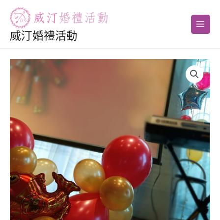
跳
搜
Main
至
尋
Men
主
威汀婚禮活動
關
要
鍵
內
字
容
: