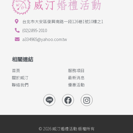
台北市大安區復興南路一段126巷1號10樓之1
(02)2895-2010
a334965@yahoo.com.tw
相關連結
首頁
服務項目
關於威汀
最新消息
聯絡我們
優惠活動
F
I
a
n
c
s
e
t
b
a
© 2026 威汀婚禮活動 版權所有