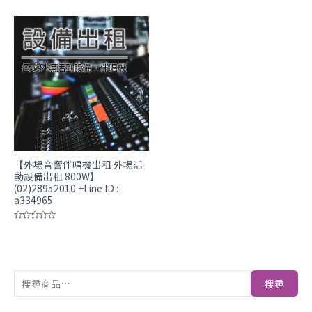
分
分
0
0
滿
滿
分
分
5
5
【外場音響伴唱機出租 外場活
動設備出租 800W】
(02)28952010 +Line ID :
a334965
評
分
0
滿
分
5
搜尋