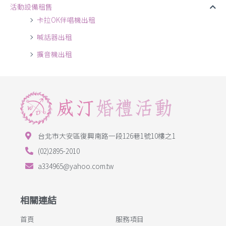
活動設備租售
卡拉OK伴唱機出租
喊話器出租
擴音機出租
台北市大安區復興南路一段126巷1號10樓之1
(02)2895-2010
a334965@yahoo.com.tw
相關連結
首頁
服務項目