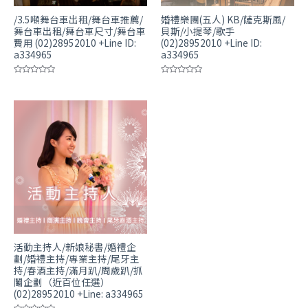
/3.5噸舞台車出租/舞台車推薦/
婚禮樂團(五人) KB/薩克斯風/
舞台車出租/舞台車尺寸/舞台車
貝斯/小提琴/歌手
費用 (02)28952010 +Line ID:
(02)28952010 +Line ID:
a334965
a334965
評
評
分
分
0
0
滿
滿
分
分
5
5
活動主持人/新娘秘書/婚禮企
劃/婚禮主持/專業主持/尾牙主
持/春酒主持/滿月趴/周歲趴/抓
鬮企劃（近百位任選）
(02)28952010 +Line: a334965