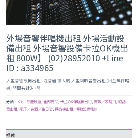
外場音響伴唱機出租 外場活動設
備出租 外場音響設備卡拉OK機出
租 800W】 (02)28952010 +Line
ID : a334965
大型音響設備出租 | 混音器 擴大機 大型喇叭音響出租 (附金嗓伴唱
機) 時間共計3小時
分類:
中秋／節慶晚會
,
全部商品
,
卡拉OK伴唱機出租
,
商聚／家庭日
,
喊話
器出租
,
尾牙／春酒／生日宴
,
擴音機出租
,
活動設備租售
描述