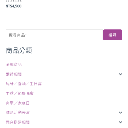
評
NT$
4,500
分
0
滿
分
5
搜尋
商品分類
全部商品
婚禮相關
尾牙／春酒／生日宴
中秋／節慶晚會
商聚／家庭日
精彩活動表演
舞台搭建相關