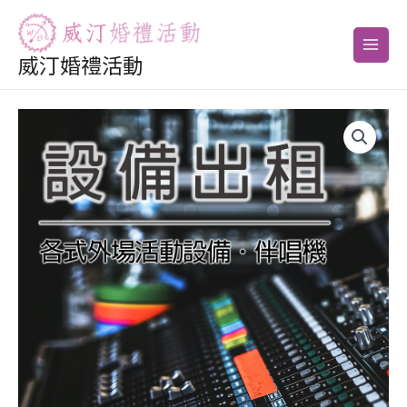
跳
搜
Main
至
尋
Men
主
威汀婚禮活動
關
要
鍵
內
字
容
: